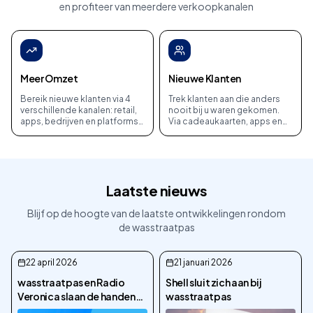
en profiteer van meerdere verkoopkanalen
Meer Omzet
Nieuwe Klanten
Bereik nieuwe klanten via 4
Trek klanten aan die anders
verschillende kanalen: retail,
nooit bij u waren gekomen.
apps, bedrijven en platforms.
Via cadeaukaarten, apps en
Maximale exposure voor uw
bedrijfsprogramma's komen
wasstraat.
nieuwe gezichten naar uw
wasstraat.
Laatste nieuws
Blijf op de hoogte van de laatste ontwikkelingen rondom
de wasstraatpas
22 april 2026
21 januari 2026
wasstraatpas en Radio
Shell sluit zich aan bij
Veronica slaan de handen
wasstraatpas
ineen