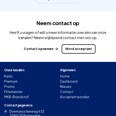
Neem contact op
Heeft u vragen of wilt u meer informatie over één van onze
kanalen? Neem vrijblijvend contact met ons op.
Contact opnemen
Word acceptant
Onze kanalen
Algemeen
Kado
Home
Premium
Dashboard
Promo
Nieuws
Flitsmeister
Contact
MKB-Brandstof
Acceptant worden
Contactgegevens
Driemanssteeweg 632
3084CB Rotterdam