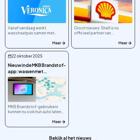
Vanaf vandaag werkt
Groot nieuws: Shell is nu
wasstraatpas samen met
officieel partner van
Radio Veronica! Luisteraars
wasstraatpas! Klanten kunnen
maken kans op gratis
Meer
voortaan bij Shell-wasstraten
Meer
wasstraatpas codes als
terecht met hun wasstraatpas.
cadeautje.
22 oktober 2025
Nieuw in de MKB Brandstof-
app: wassen met
wasstraatpas
MKB Brandstof-gebruikers
kunnen nu ook hun auto laten
wassen via de app. Naast
tanken, laden en parkeren is
Meer
wassen nu ook mogelijk.
Bekijk al het nieuws